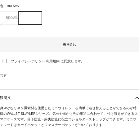
色:
BROWN
BROWN
売り切れ
プライバシーポリシー
利用規約
に同意します。
共有
説明文
爽やかなリネン風素材を使用したミニウォレットを簡単に着せ替えることができるのが特
徴のWALLET SLAYLERシリーズ。気分や出かけ先の用途に合わせて、付け替えができるス
マホケースです。落下防止・紛失防止に役立つショルダーストラップがつきます。ミニウ
ォレットはカードポケットとファスナーポケットがついております。