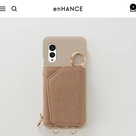
コ
0
ン
enHANCE
ナ
テ
ビ
ン
ゲ
ツ
ー
へ
シ
ス
ョ
キ
ン
ッ
プ