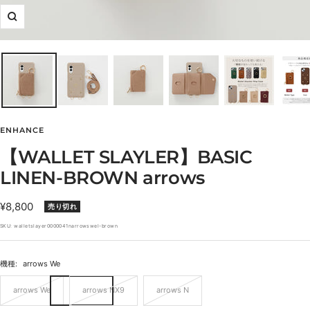
ズ
ー
ム
イ
ン
ENHANCE
【WALLET SLAYLER】BASIC
LINEN-BROWN arrows
セ
¥8,800
売り切れ
ー
SKU:
walletslayer0000041narrowswel-brown
ル
価
機種:
arrows We
格
arrows We
arrows NX9
arrows N