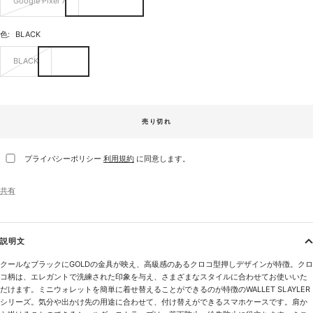
Google Pixel 7
色:
BLACK
BLACK
売り切れ
プライバシーポリシー
利用規約
に同意します。
共有
説明文
クールなブラックにGOLDの金具が映え、高級感のあるクロコ型押しデザインが特徴。クロ
コ柄は、エレガントで洗練された印象を与え、さまざまなスタイルに合わせてお使いいた
だけます。ミニウォレットを簡単に着せ替えることができるのが特徴のWALLET SLAYLER
シリーズ。気分や出かけ先の用途に合わせて、付け替えができるスマホケースです。肩か