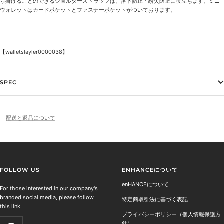
ら掛けることのできるショルダーストラップは、落下防止・紛失防止に役立ちます。ミニ
ウォレットはカードポケットとファスナーポケットがついております。
【walletslayler
0000038】
SPEC
配送と返品について
FOLLOW US
ENHANCEについて
enHANCEについて
For those interested in our company's
branded social media, please follow
特定商取引法に基づく表記
this link.
プライバシーポリシー（個人情報保護方
針）