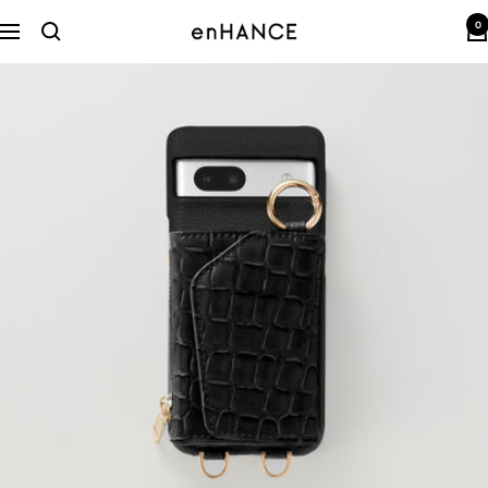
コ
0
ン
enHANCE
ナ
テ
ビ
ン
ゲ
ツ
ー
へ
シ
ス
ョ
キ
ン
ッ
プ