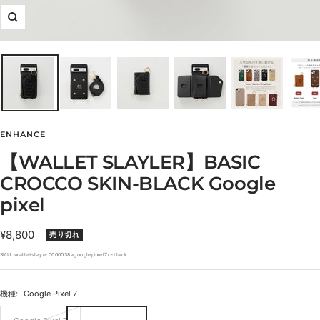
ズ
ー
ム
イ
ン
ENHANCE
【WALLET SLAYLER】BASIC
CROCCO SKIN-BLACK Google
pixel
セ
¥8,800
売り切れ
ー
SKU:
walletslayer0000038agooglepixel7c-black
ル
価
機種:
Google Pixel 7
格