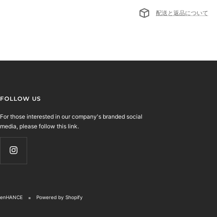
配送と返品について
FOLLOW US
For those interested in our company's branded social
media, please follow this link.
enHANCE
Powered by Shopify