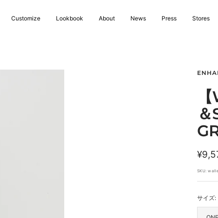
Customize
Lookbook
About
News
Press
Stores
ENHA
【
＆S
G
セ
¥9,5
ー
SKU:
wall
ル
サイズ:
価
格
ONE