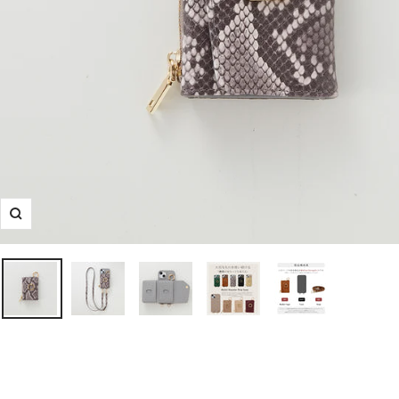
ズ
ー
ム
イ
ン