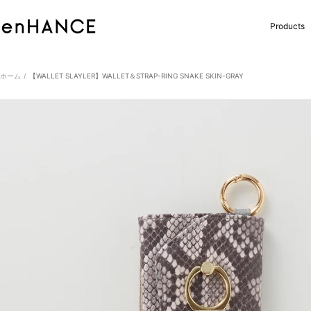
コ
ン
enHANCE
Products
テ
ン
ツ
へ
ホーム
【WALLET SLAYLER】WALLET＆STRAP-RING SNAKE SKIN-GRAY
ス
キ
ッ
プ