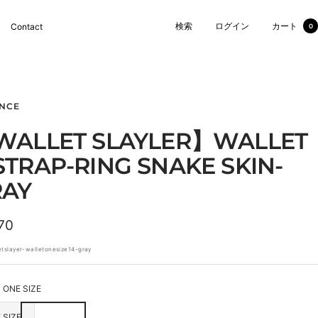
検索
ログイン
カート
Contact
0
NCE
WALLET SLAYLER】WALLET
TRAP-RING SNAKE SKIN-
RAY
70
etslayer-walletonesize14-gray
ONE SIZE
 SIZE