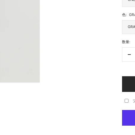
色:
GR
GRA
数量:
数
量
を
減
ら
す