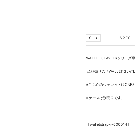
説明文
SPEC
戻
次
る
へ
WALLET SLAYLERシリーズ
単品売りの「
WALLET SL
※こちらのウォレットはONE
※ケースは別売りです。
【
walletstrap-r-000014
】