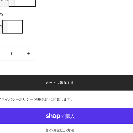
AY
Y
数
量
を
増
や
カートに追加する
す
プライバシーポリシー
利用規約
に同意します。
別のお支払い方法