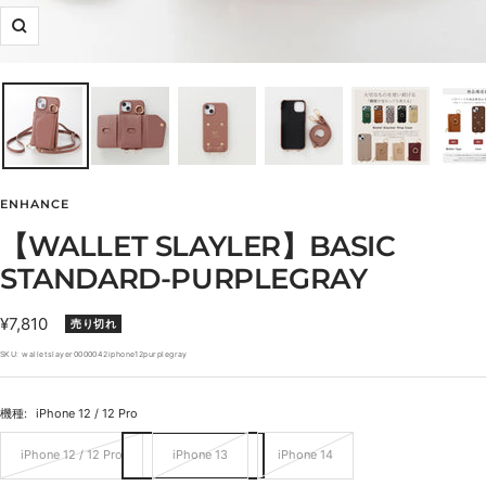
ズ
ー
ム
イ
ン
ENHANCE
【WALLET SLAYLER】BASIC
STANDARD-PURPLEGRAY
セ
¥7,810
売り切れ
ー
SKU:
walletslayer0000042iphone12purplegray
ル
価
機種:
iPhone 12 / 12 Pro
格
iPhone 12 / 12 Pro
iPhone 13
iPhone 14