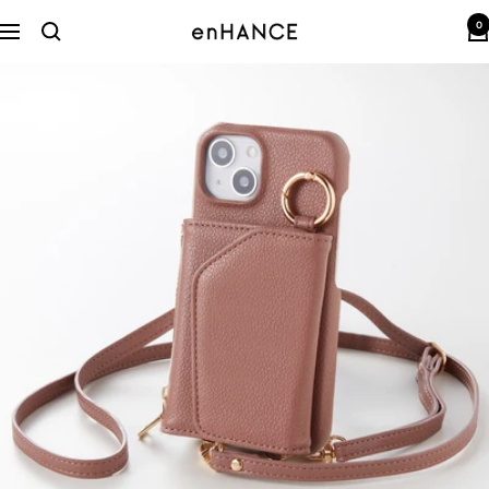
コ
0
ン
enHANCE
ナ
テ
ビ
ン
ゲ
ツ
ー
へ
シ
ス
ョ
キ
ン
ッ
プ