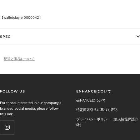
【walletslayler
0000042】
SPEC
配送と返品について
FOLLOW US
ENHANCEについて
enHANCEについて
For those interested in our company's
branded social media, please follow
特定商取引法に基づく表記
this link.
プライバシーポリシー（個人情報保護方
針）