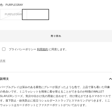
色:
PURPLEGRAY
PURPLEGRAY
売り切れ
プライバシーポリシー
利用規約
に同意します。
共有
説明文
パープルグレイは深みのある紫色にグレーが混ざったような色で、上品で落ち着いた印象
の色合いです。ミニウォレットを簡単に着せ替えることができるのが特徴のWALLET
SLAYLERシリーズ。気分や出かけ先の用途に合わせて、付け替えができるスマホケースで
す。落下防止・紛失防止に役立つショルダーストラップとスマホリングがつきます。ミニ
ウォレットはカードポケットとファスナーポケットがついております。