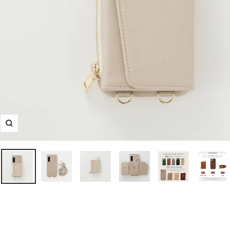
ズ
ー
ム
イ
ン