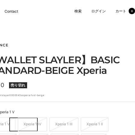
検索
ログイン
カート
Contact
0
NCE
ALLET SLAYLER】BASIC
ANDARD-BEIGE Xperia
10
売り切れ
etslayer0000043axperia1vst-beige
peria 1 Ⅴ
ia 1 Ⅴ
Xperia 1 Ⅳ
Xperia 1 Ⅲ
Xperia 1 Ⅱ