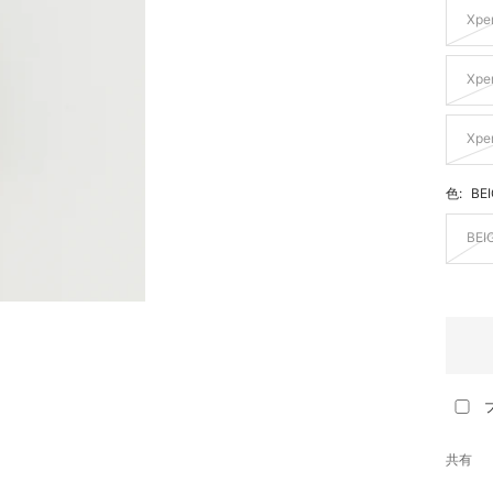
Xper
Xper
Xpe
色:
BE
BEI
共有