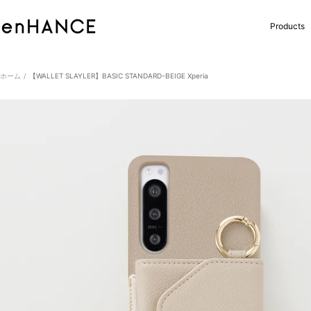
コ
ン
enHANCE
Products
テ
ン
ツ
へ
ホーム
【WALLET SLAYLER】BASIC STANDARD-BEIGE Xperia
ス
キ
ッ
プ