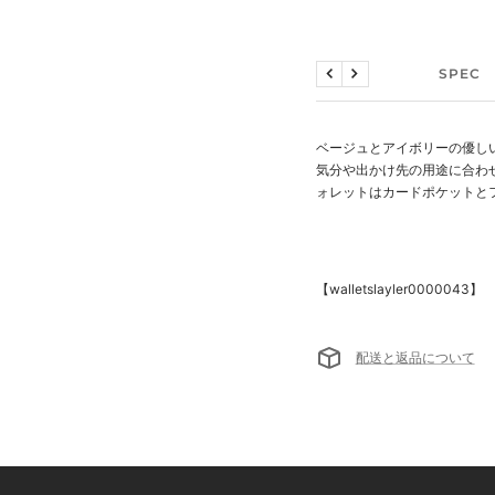
説明文
SPEC
戻
次
る
へ
ベージュとアイボリーの優しい
気分や出かけ先の用途に合わ
ォレットはカードポケットと
【walletslayler
0000043】
配送と返品について