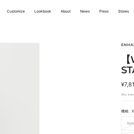
Customize
Lookbook
About
News
Press
Stores
ENHA
【W
ST
セ
¥7,8
ー
SKU:
wall
ル
機種:
X
価
格
Xper