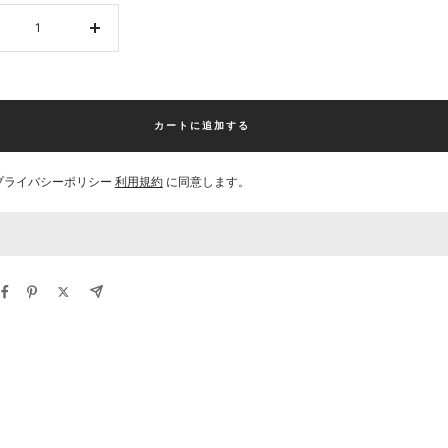
数
量
を
増
や
カートに追加する
す
プライバシーポリシー
利用規約
に同意します。