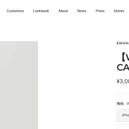
Customize
Lookbook
About
News
Press
Stores
ENHA
【W
CA
セ
¥3,0
ー
ル
機種:
i
価
iPh
格