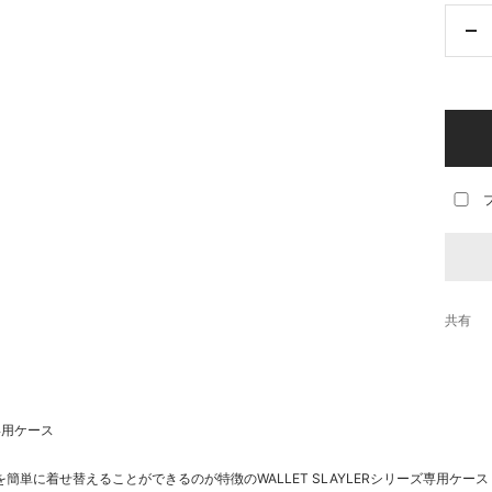
数
量
を
減
ら
す
共有
ズ専用ケース
簡単に着せ替えることができるのが特徴のWALLET SLAYLERシリーズ専用ケース