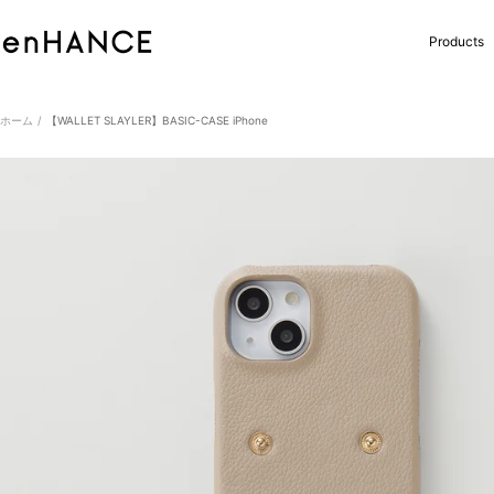
コ
ン
enHANCE
Products
テ
ン
ツ
へ
ホーム
【WALLET SLAYLER】BASIC-CASE iPhone
ス
キ
ッ
プ