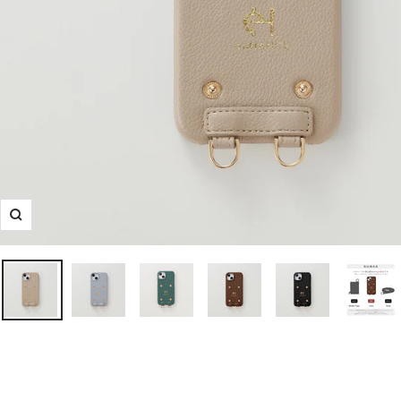
ズ
ー
ム
イ
ン