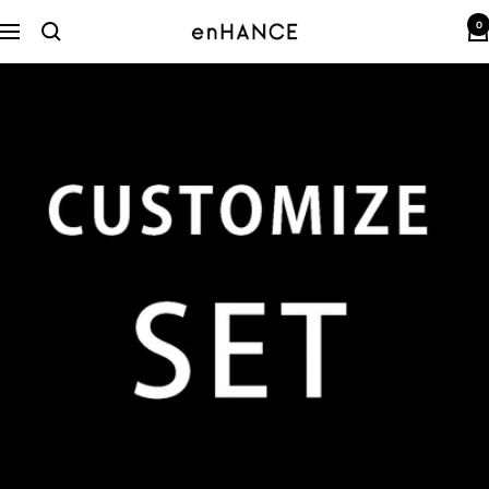
コ
0
ン
enHANCE
ナ
テ
ビ
ン
ゲ
ツ
ー
へ
シ
ス
ョ
キ
ン
ッ
プ