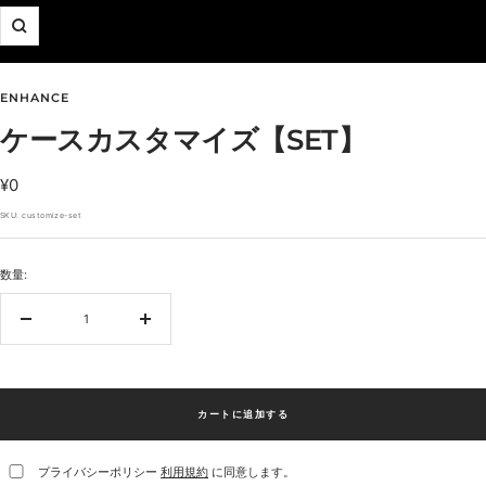
ズ
ー
ム
イ
ENHANCE
ン
ケースカスタマイズ【SET】
セ
¥0
ー
SKU:
customize-set
ル
価
数量:
格
数
数
量
量
を
を
減
増
ら
や
カートに追加する
す
す
プライバシーポリシー
利用規約
に同意します。