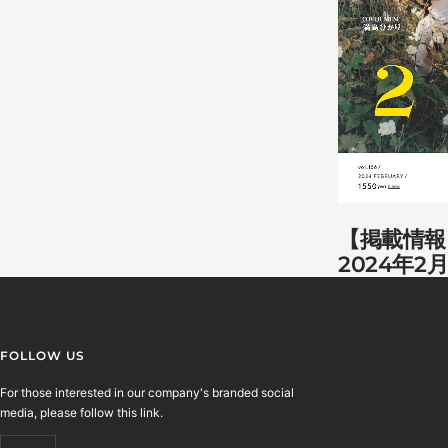
【掲載情報】
2024年2
FOLLOW US
For those interested in our company's branded social
media, please follow this link.