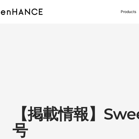
コ
ン
enHANCE
Products
テ
ン
ツ
へ
ス
キ
ッ
プ
【掲載情報】Sweet
号