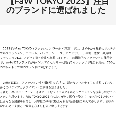
【FaW TOKYO 2023】注目
のブランドに選ばれました
2023年のFaW TOKYO（ファッション ワールド 東京）では、世界中から最新のサステナ
ブルファッション、アパレル、バッグ、シューズ、アクセサリー、生地・素材・副資材、
ファッションDX、メガネを扱う企業が出展しました。この国際的なファッション展示会
で、enHANCEブランドがモバイルアクセサリーの商品ラインナップで注目を集め、750社
の中からトップ10のブランドに選ばれました。
enHANCEは、ファッション性と機能性を追求し、新たなスマホライフを提案しており、
多くのメディアとクライアントに興味を頂きました。
今後も、enHANCEブランドはスマートなライフスタイルとファッションを提案し続けてい
きたいと思います。FaW TOKYO 2023でのありがたい関心を受けて、enHANCEブランド
はさらなる飛躍を目指し、お客様の期待に応えられる商品開発に励んで参ります。皆様の
変わらぬご支援とご愛顧を心よりお願い申し上げます。