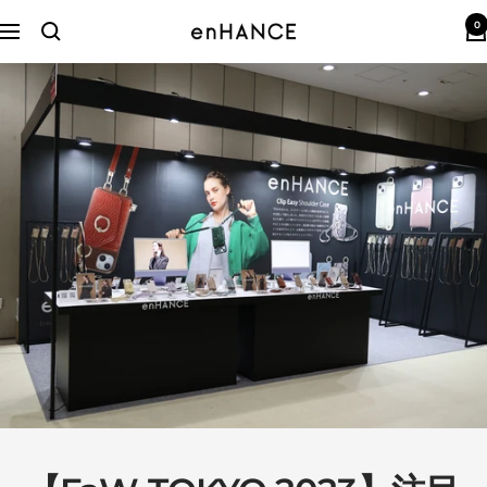
コ
0
ン
enHANCE
ナ
テ
ビ
ン
ゲ
ツ
ー
へ
シ
ス
ョ
キ
ン
ッ
プ