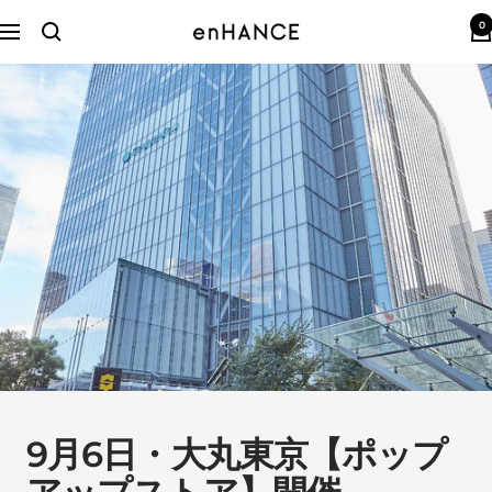
コ
0
ン
enHANCE
ナ
テ
ビ
ン
ゲ
ツ
ー
へ
シ
ス
ョ
キ
ン
ッ
プ
9月6日・大丸東京【ポップ