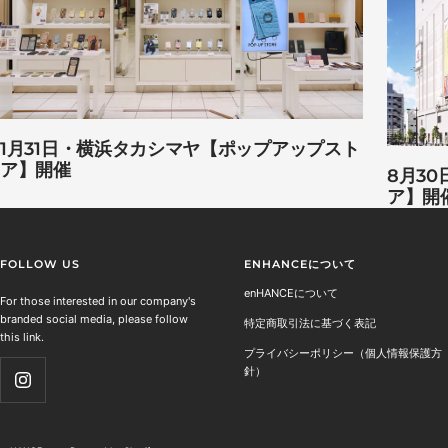
1月31日・横浜タカシマヤ【ポップアップスト
ア】開催
8月3
ア】開
FOLLOW US
ENHANCEについて
enHANCEについて
For those interested in our company's
branded social media, please follow
特定商取引法に基づく表記
this link.
プライバシーポリシー（個人情報保護方
針）