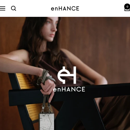
コ
0
ン
enHANCE
ナ
テ
ビ
ン
ゲ
ツ
ー
へ
シ
ス
ョ
キ
ン
ッ
プ